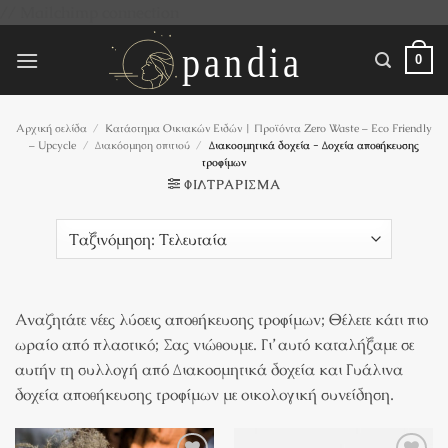
Μετάβαση
// Mailchimp connection
στο
περιεχόμενο
0
Αρχική σελίδα
/
Κατάστημα Οικιακών Ειδών | Προϊόντα Zero Waste – Eco Friendly
– Upcycle
/
Διακόσμηση σπιτιού
/
Διακοσμητικά δοχεία - Δοχεία αποθήκευσης
τροφίμων
ΦΙΛΤΡΆΡΙΣΜΑ
Αναζητάτε νέες λύσεις αποθήκευσης τροφίμων; Θέλετε κάτι πιο
ωραίο από πλαστικό; Σας νιώθουμε. Γι’ αυτό καταλήξαμε σε
αυτήν τη συλλογή από Διακοσμητικά δοχεία και Γυάλινα
δοχεία αποθήκευσης τροφίμων με οικολογική συνείδηση.