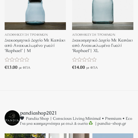
ΑΠΟΘΉΚΕΥΣΗ ΤΡΟΦΊΜΩΝ
ΑΠΟΘΉΚΕΥΣΗ ΤΡΟΦΊΜΩΝ
Διακοσμητικό Δοχείο Με Καπάκι
Διακοσμητικό Δοχείο Με Καπάκι
από Ανακυκλωμένο γυαλί
από Ανακυκλωμένο Γυαλί
‘Raphael’ | M
‘Raphael’| XL
Βαθμολογήθηκε
€
13.00
Βαθμολογήθηκε
€
14.00
με ΦΠΑ
με ΦΠΑ
με
με
0
0
από
από
5
5
pandiashop2021
Pandia Shop | Conscious Living
Minimal • Premium • Eco
Για μια καθημερινότητα με στυλ & ουσία
↓ pandia-shop.gr