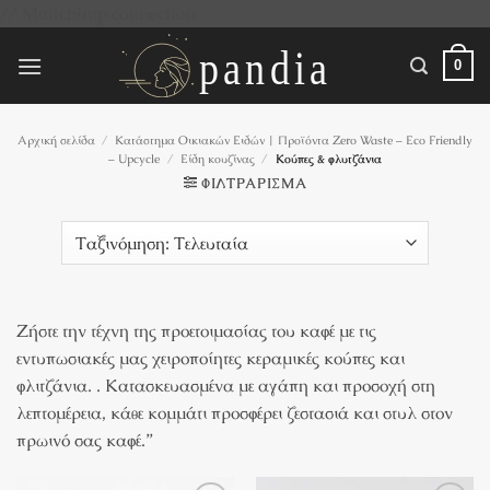
Μετάβαση
// Mailchimp connection
στο
περιεχόμενο
0
Αρχική σελίδα
/
Κατάστημα Οικιακών Ειδών | Προϊόντα Zero Waste – Eco Friendly
– Upcycle
/
Είδη κουζίνας
/
Κούπες & φλυτζάνια
ΦΙΛΤΡΆΡΙΣΜΑ
Ζήστε την τέχνη της προετοιμασίας του καφέ με τις
εντυπωσιακές μας χειροποίητες κεραμικές κούπες και
φλιτζάνια. . Κατασκευασμένα με αγάπη και προσοχή στη
λεπτομέρεια, κάθε κομμάτι προσφέρει ζεστασιά και στυλ στον
πρωινό σας καφέ.”