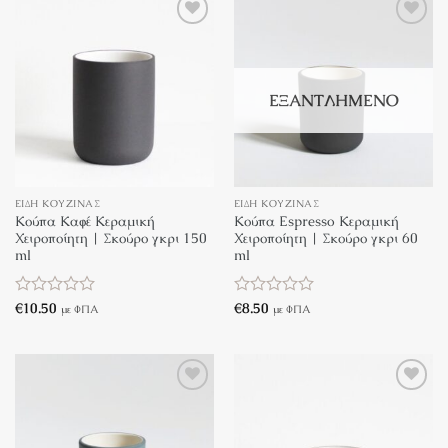
Πρόσθήκη
Πρόσθήκη
στην λίστα
στην λίστα
επιθυμιών
επιθυμιών
ΕΞΑΝΤΛΗΜΈΝΟ
ΕΊΔΗ ΚΟΥΖΊΝΑΣ
ΕΊΔΗ ΚΟΥΖΊΝΑΣ
Κούπα Καφέ Κεραμική
Κούπα Espresso Κεραμική
Χειροποίητη | Σκούρο γκρι 150
Χειροποίητη | Σκούρο γκρι 60
ml
ml
Βαθμολογήθηκε
€
10.50
Βαθμολογήθηκε
€
8.50
με ΦΠΑ
με ΦΠΑ
με
με
0
0
από
από
5
5
Πρόσθήκη
Πρόσθήκη
στην λίστα
στην λίστα
επιθυμιών
επιθυμιών