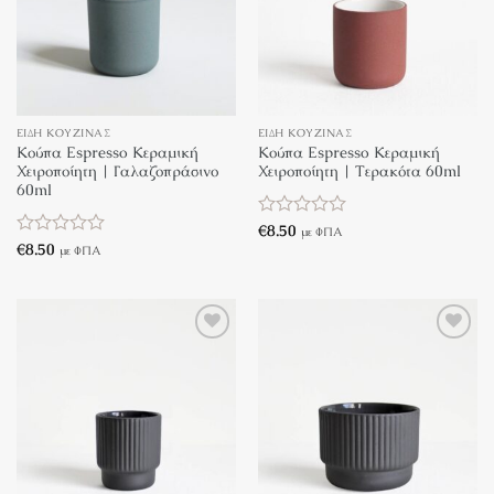
ΕΊΔΗ ΚΟΥΖΊΝΑΣ
ΕΊΔΗ ΚΟΥΖΊΝΑΣ
Κούπα Espresso Κεραμική
Κούπα Espresso Κεραμική
Χειροποίητη | Γαλαζοπράσινο
Χειροποίητη | Τερακότα 60ml
60ml
Βαθμολογήθηκε
€
8.50
με ΦΠΑ
με
Βαθμολογήθηκε
€
8.50
με ΦΠΑ
0
με
από
0
5
από
5
Πρόσθήκη
Πρόσθήκη
στην λίστα
στην λίστα
επιθυμιών
επιθυμιών