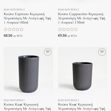
ΕΊΔΗ ΚΟΥΖΊΝΑΣ
ΕΊΔΗ ΚΟΥΖΊΝΑΣ
Κούπα Espresso Κεραμική
Κούπα Cappuccino Κεραμική
Χειροποίητη Με Ανάγλυφη Υφή
Χειροποίητη Με Ανάγλυφη Υφή
| Ανθρακί 60ml
| Ανθρακί 130ml
Βαθμολογήθηκε
€
8.50
Βαθμολογήθηκε
€
9.50
με ΦΠΑ
με ΦΠΑ
με
με
0
0
από
από
5
5
Πρόσθήκη
Πρόσθήκη
στην λίστα
στην λίστα
επιθυμιών
επιθυμιών
ΕΊΔΗ ΚΟΥΖΊΝΑΣ
ΕΊΔΗ ΚΟΥΖΊΝΑΣ
Κούπα Καφέ Κεραμική
Κούπα Καφέ Κεραμική
Χειροποίητη Με Ανάγλυφη Υφή
Χειροποίητη Με Ανάγλυφη Υφή