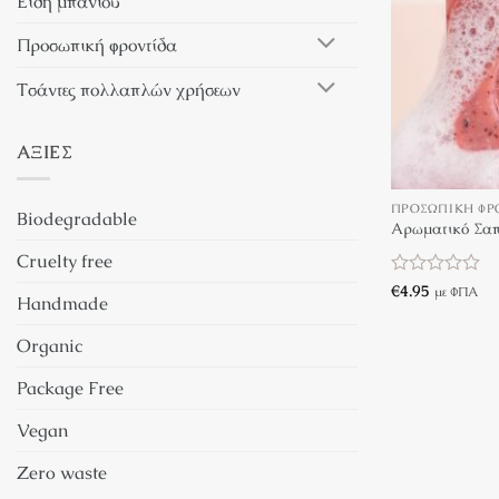
Είδη μπάνιου
Προσωπική φροντίδα
Τσάντες πολλαπλών χρήσεων
ΑΞΊΕΣ
+
ΠΡΟΣΩΠΙΚΉ ΦΡ
Biodegradable
Αρωματικό Σαπ
Cruelty free
Βαθμολογήθη
€
4.95
με ΦΠΑ
Handmade
με
0
από
Organic
5
Package Free
Vegan
Zero waste