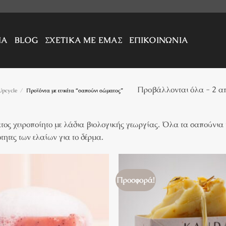
ΜΑ
BLOG
ΣΧΕΤΙΚΑ ΜΕ ΕΜΑΣ
ΕΠΙΚΟΙΝΩΝΙΑ
Προβάλλονται όλα - 2 α
Upcycle
/
Προϊόντα με ετικέτα “σαπούνι σώματος”
ος χειροποίητο με λάδια βιολογικής γεωργίας. Όλα τα σαπούνια 
ιότητες των ελαίων για το δέρμα.
Προσφορά!
Πρόσθήκη
στην λίστα
επιθυμιών