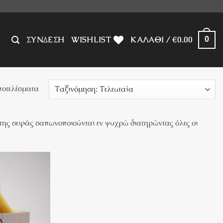
ΣΎΝΔΕΣΗ
WISHLIST
ΚΑΛΆΘΙ /
€
0.00
0
Sorted
ποτελέσματα
by
latest
της σειράς σαπωνοποιούνται εν ψυχρώ διατηρώντας όλες οι
Πρόσθήκη
στην λίστα
επιθυμιών