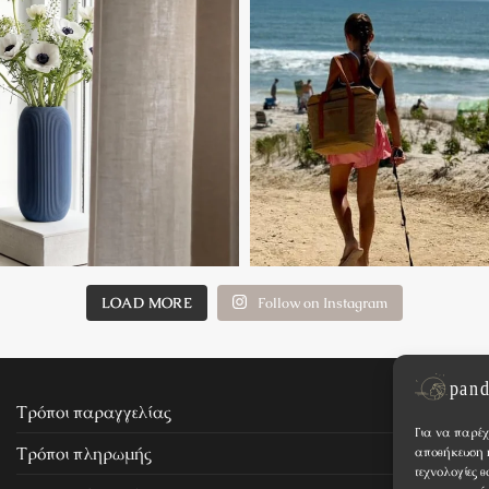
LOAD MORE
Follow on Instagram
Τρόποι παραγγελίας
Για να παρέχ
Τρόποι πληρωμής
αποθήκευση ή
τεχνολογίες 