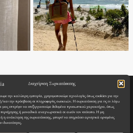
Διαχείριση Συγκατάθεσης
Όροι & Προϋποθέσεις
ουμε την καλύτερη εμπειρία, χρησιμοποιούμε τεχνολογίες όπως cookies για την
Απόρρητο
/και την πρόσβαση σε πληροφορίες συσκευών. Η συγκατάθεση για τις εν λόγω
θα μας επιτρέψει να επεξεργαστούμε δεδομένα προσωπικού χαρακτήρα, όπως
περιήγησης ή μοναδικά αναγνωριστικά σε αυτόν τον ιστότοπο. Η μη
Επικοινωνία
ή η ανάκληση της συγκατάθεσης, μπορεί να επηρεάσει αρνητικά ορισμένες
αι δυνατότητες.
Πολιτική Cookies (ΕΕ)