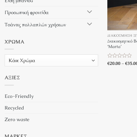
Είδη μπάνιου
Προσωπική φροντίδα
Τσάντες πολλαπλών χρήσεων
+
ΔΙΑΚΌΣΜΗΣΗ Σ
Διακοσμητικό 
ΧΡΏΜΑ
‘Marta’
Βαθμολογήθη
€
20.00
–
€
35.0
με
0
ΑΞΊΕΣ
από
5
Eco-Friendly
Recycled
Zero waste
ΜΆΡΚΕΣ