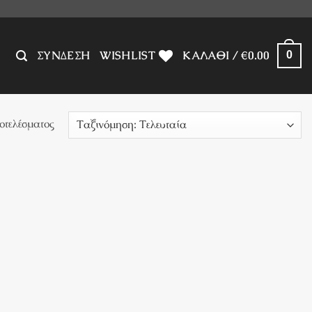
ΣΎΝΔΕΣΗ
WISHLIST
ΚΑΛΆΘΙ /
€
0.00
0
οτελέσματος