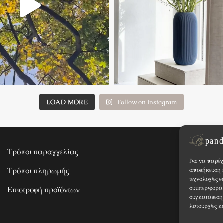
LOAD MORE
Follow on Instagram
Τρόποι παραγγελίας
Για να παρέχ
Τρόποι πληρωμής
αποθήκευση ή
τεχνολογίες 
συμπεριφορά 
Επιστροφή προϊόντων
συγκατάθεση 
λειτουργίες κ