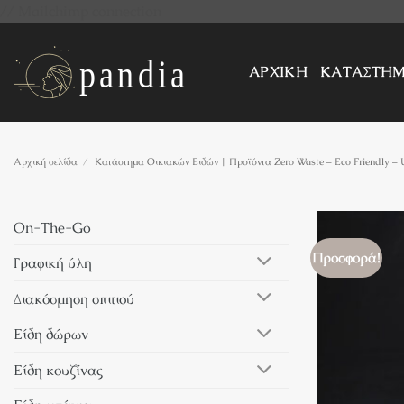
Μετάβαση
// Mailchimp connection
στο
περιεχόμενο
ΑΡΧΙΚΗ
ΚΑΤΑΣΤΗ
Αρχική σελίδα
/
Κατάστημα Οικιακών Ειδών | Προϊόντα Zero Waste – Eco Friendly – 
On-The-Go
Προσφορά!
Γραφική ύλη
Διακόσμηση σπιτιού
Είδη δώρων
Είδη κουζίνας