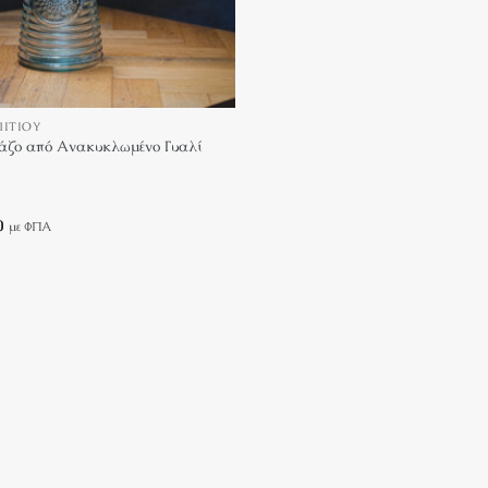
ΠΙΤΙΟΎ
Βάζο από Ανακυκλωμένο Γυαλί
κε
Price
0
με ΦΠΑ
range:
€20.00
through
€35.00