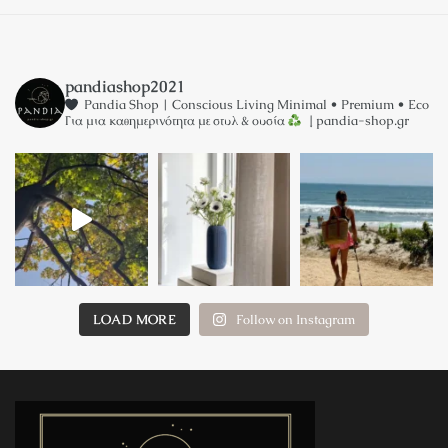
5
5
pandiashop2021
Pandia Shop | Conscious Living
Minimal • Premium • Eco
Για μια καθημερινότητα με στυλ & ουσία
↓ pandia-shop.gr
LOAD MORE
Follow on Instagram