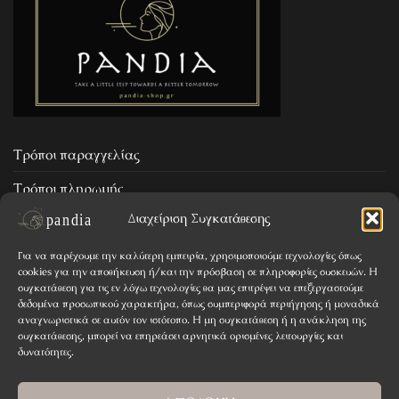
Τρόποι παραγγελίας
Τρόποι πληρωμής
Διαχείριση Συγκατάθεσης
Επιστροφή προϊόντων
Για να παρέχουμε την καλύτερη εμπειρία, χρησιμοποιούμε τεχνολογίες όπως
cookies για την αποθήκευση ή/και την πρόσβαση σε πληροφορίες συσκευών. Η
Όροι & Προϋποθέσεις
συγκατάθεση για τις εν λόγω τεχνολογίες θα μας επιτρέψει να επεξεργαστούμε
δεδομένα προσωπικού χαρακτήρα, όπως συμπεριφορά περιήγησης ή μοναδικά
Απόρρητο
αναγνωριστικά σε αυτόν τον ιστότοπο. Η μη συγκατάθεση ή η ανάκληση της
συγκατάθεσης, μπορεί να επηρεάσει αρνητικά ορισμένες λειτουργίες και
Επικοινωνία
δυνατότητες.
Πολιτική Cookies (ΕΕ)