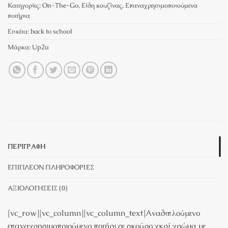
Κατηγορίες:
On-The-Go
,
Είδη κουζίνας
,
Επαναχρησιμοποιούμενα
ποτήρια
Ετικέτα:
back to school
Μάρκα:
Up2u
ΠΕΡΙΓΡΑΦΉ
ΕΠΙΠΛΈΟΝ ΠΛΗΡΟΦΟΡΊΕΣ
ΑΞΙΟΛΟΓΉΣΕΙΣ (0)
[vc_row][vc_column][vc_column_text]Αναδιπλούμενο
επαναχρησιμοποιούμενο ποτήρι σε σκούρο γκρί χρώμα με