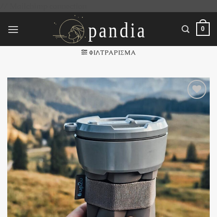
Μετάβαση
// Mailchimp connection
στο
περιεχόμενο
0
ΦΙΛΤΡΆΡΙΣΜΑ
Πρόσθήκη
στην
λίστα
επιθυμιών