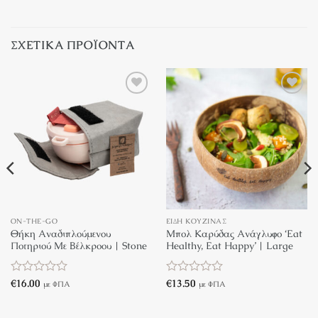
ΣΧΕΤΙΚΆ ΠΡΟΪΌΝΤΑ
Πρόσθήκη
Πρόσθήκη
στην λίστα
στην λίστα
επιθυμιών
επιθυμιών
ON-THE-GO
ΕΊΔΗ ΚΟΥΖΊΝΑΣ
Θήκη Αναδιπλούμενου
Μπολ Καρύδας Ανάγλυφο ‘Eat
Ποτηριού Με Βέλκροου | Stone
Healthy, Eat Happy’ | Large
Βαθμολογήθηκε
€
16.00
Βαθμολογήθηκε
€
13.50
με ΦΠΑ
με ΦΠΑ
με
με
0
0
από
από