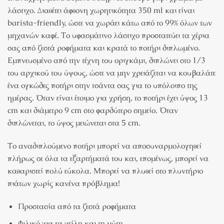
λάστιχο. Διαθέτει άφθονη χωρητικότητα 350 ml και είναι
barista-friendly, ώστε να χωράει κάτω από το 99% όλων των
μηχανών καφέ. Το υφασμάτινο λάστιχο προστατεύει τα χέρια
σας από ζεστά ροφήματα και κρατά το ποτήρι διπλωμένο.
Εμπνευσμένο από την τέχνη του οριγκάμι, διπλώνει στο 1/3
του αρχικού του ύψους, ώστε να μην χρειάζεται να κουβαλάτε
ένα ογκώδες ποτήρι στην τσάντα σας για το υπόλοιπο της
ημέρας. Όταν είναι έτοιμο για χρήση, το ποτήρι έχει ύψος 13
cm και διάμετρο 9 cm στο φαρδύτερο σημείο. Όταν
διπλώνεται, το ύψος μειώνεται στα 5 cm.
Το αναδιπλούμενο ποτήρι μπορεί να αποσυναρμολογηθεί
πλήρως σε όλα τα εξαρτήματά του και, επομένως, μπορεί να
καθαριστεί πολύ εύκολα. Μπορεί να πλυθεί στο πλυντήριο
πιάτων χωρίς κανένα πρόβλημα!
Προστασία από τα ζεστά ροφήματα
Φιλικό για τα χείλη και τη μύτη