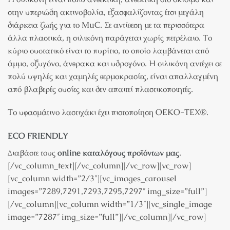
στην υπεριώδη ακτινοβολία, εξασφαλίζοντας έτσι μεγάλη
διάρκεια ζωής για το MuC. Σε αντίθεση με τα περισσότερα
άλλα πλαστικά, η σιλικόνη παράγεται χωρίς πετρέλαιο. Το
κύριο συστατικό είναι το πυρίτιο, το οποίο λαμβάνεται από
άμμο, οξυγόνο, άνθρακα και υδρογόνο. Η σιλικόνη αντέχει σε
πολύ υψηλές και χαμηλές θερμοκρασίες, είναι απαλλαγμένη
από βλαβερές ουσίες και δεν απαιτεί πλαστικοποιητές.
Το υφασμάτινο λαστιχάκι έχει πιστοποίηση OEKO-TEX®.
ECO FRIENDLY
Διαβάστε τους
online καταλόγους προϊόντων μας
.
[/vc_column_text][/vc_column][/vc_row][vc_row]
[vc_column width=”2/3″][vc_images_carousel
images=”7289,7291,7293,7295,7297″ img_size=”full”]
[/vc_column][vc_column width=”1/3″][vc_single_image
image=”7287″ img_size=”full”][/vc_column][/vc_row]