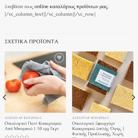
Διαβάστε τους
online καταλόγους προϊόντων μας
.
[/vc_column_text][/vc_column][/vc_row]
ΣΧΕΤΙΚΆ ΠΡΟΪΌΝΤΑ
Πρόσθήκη
Πρόσθήκη
στην λίστα
στην λίστα
επιθυμιών
επιθυμιών
ΑΞΕΣΟΥΆΡ ΚΟΥΖΊΝΑΣ
ΑΞΕΣΟΥΆΡ ΚΟΥΖΊΝΑΣ
Οικολογικό Πανί Καθαρισμού
Οικολογικό Σφουγγάρι
Από Μπαμπού | 10 τμχ Γκρι
Καθαρισμού Διπλής Όψης |
Φυτικής Προέλευσης, Χωρίς