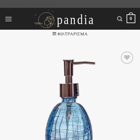
Μετάβαση
// Mailchimp connection
στο
περιεχόμενο
0
ΦΙΛΤΡΆΡΙΣΜΑ
Πρόσθήκη
στην
λίστα
επιθυμιών