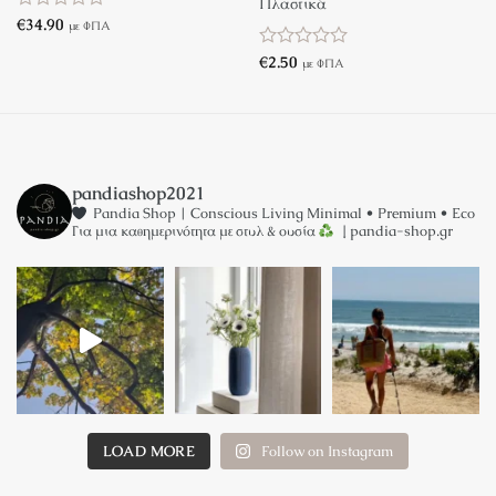
Πλαστικά
Βαθμολογήθηκε
€
34.90
με ΦΠΑ
με
0
Βαθμολογήθηκε
€
2.50
με ΦΠΑ
από
με
5
0
από
5
pandiashop2021
Pandia Shop | Conscious Living
Minimal • Premium • Eco
Για μια καθημερινότητα με στυλ & ουσία
↓ pandia-shop.gr
LOAD MORE
Follow on Instagram