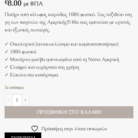
8.00
€
με ΦΠΑ
Ποτήρι από κέλυφος καρύδας 100% φυσικό. Σας ταξιδεύει στη
γη των ιθαγενών της Αμερικής!!! Θα σας εμπνεύσει με υγιεινές
και εξωτικές συνταγές.
✓ Οικολογικό (ανακυκλώσιμο και κομποστοποιήσιμο)
✓ 100% φυσικό
✓ Μοντέρνο μοτίβο εμπνευσμένο από τη Νότια Αμερική
✓ Ελαφρύ και ευχάριστο στη χρήση
✓ Εύκολο στο καθάρισμα
Σε απόθεμα
Ποτήρι Καρύδας Λείο | Small ποσότητα
ΠΡΟΣΘΉΚΗ ΣΤΟ ΚΑΛΆΘΙ
Πρόσθήκη στην λίστα επιθυμιών