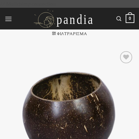
Μετάβαση
// Mailchimp connection
στο
περιεχόμενο
0
ΦΙΛΤΡΆΡΙΣΜΑ
Πρόσθήκη
στην
λίστα
επιθυμιών