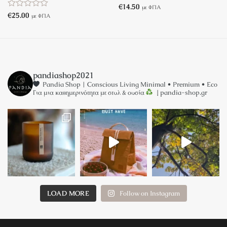
Βαθμολογήθηκε
€
14.50
με ΦΠΑ
με
Βαθμολογήθηκε
€
25.00
με ΦΠΑ
0
με
από
0
5
από
5
pandiashop2021
Pandia Shop | Conscious Living
Minimal • Premium • Eco
Για μια καθημερινότητα με στυλ & ουσία
↓ pandia-shop.gr
LOAD MORE
Follow on Instagram