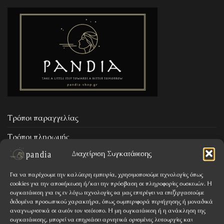
Τρόποι παραγγελίας
Τρόποι πληρωμής
Διαχείριση Συγκατάθεσης
Επιστροφή προϊόντων
Για να παρέχουμε την καλύτερη εμπειρία, χρησιμοποιούμε τεχνολογίες όπως
cookies για την αποθήκευση ή/και την πρόσβαση σε πληροφορίες συσκευών. Η
Όροι & Προϋποθέσεις
συγκατάθεση για τις εν λόγω τεχνολογίες θα μας επιτρέψει να επεξεργαστούμε
δεδομένα προσωπικού χαρακτήρα, όπως συμπεριφορά περιήγησης ή μοναδικά
Απόρρητο
αναγνωριστικά σε αυτόν τον ιστότοπο. Η μη συγκατάθεση ή η ανάκληση της
συγκατάθεσης, μπορεί να επηρεάσει αρνητικά ορισμένες λειτουργίες και