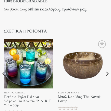
100% BIODEGRADABLE
Διαβάστε τους
online καταλόγους προϊόντων μας
.
ΣΧΕΤΙΚΆ ΠΡΟΪΌΝΤΑ
Πρόσθήκη
Πρόσθήκη
στην λίστα
στην λίστα
επιθυμιών
επιθυμιών
ΕΊΔΗ ΚΟΥΖΊΝΑΣ
ΕΊΔΗ ΚΟΥΖΊΝΑΣ
Ποτήρια Ψηλά Γυάλινα
Μπολ Καρύδας ‘The Navajo’ |
Διάφανα Για Κοκτέιλ ‘P-A-R-T-
Large
Y-!’ – 6τεμ