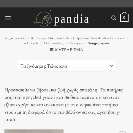
Μετάβαση
// Mailchimp connection
στο
περιεχόμενο
0
Αρχική σελίδα
/
Κατάστημα Οικιακών Ειδών | Προϊόντα Zero Waste – Eco Friendly
– Upcycle
/
Είδη κουζίνας
/
Ποτήρια
/
Ποτήρια νερού
ΦΙΛΤΡΆΡΙΣΜΑ
Προσπαθείτε να ζήσετε μια ζωή χωρίς σπατάλη; Τα ποτήρια
μας από upcycled γυαλί και βιοδιασπώμενα υλικά είναι
εξίσου χρήσιμα και ανθεκτικά με τα συνηθισμένα ποτήρια
νερού με τη διαφορά ότι το περιβάλλον θα σας αγαπήσει γι
‘αυτά!