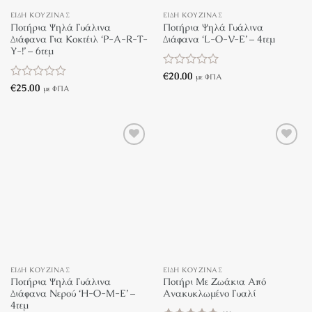
ΕΊΔΗ ΚΟΥΖΊΝΑΣ
ΕΊΔΗ ΚΟΥΖΊΝΑΣ
Ποτήρια Ψηλά Γυάλινα
Ποτήρια Ψηλά Γυάλινα
Διάφανα Για Κοκτέιλ ‘P-A-R-T-
Διάφανα ‘L-O-V-E’ – 4τεμ
Y-!’ – 6τεμ
Βαθμολογήθηκε
€
20.00
με ΦΠΑ
με
Βαθμολογήθηκε
€
25.00
με ΦΠΑ
0
με
από
0
5
από
5
ΕΊΔΗ ΚΟΥΖΊΝΑΣ
ΕΊΔΗ ΚΟΥΖΊΝΑΣ
Ποτήρια Ψηλά Γυάλινα
Ποτήρι Με Ζωάκια Από
Διάφανα Νερού ‘H-O-M-E’ –
Ανακυκλωμένο Γυαλί
4τεμ