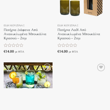
ΕΊΔΗ ΚΟΥΖΊΝΑΣ
ΕΊΔΗ ΚΟΥΖΊΝΑΣ
Ποτήρια Διάφανα Από
Ποτήρια Λαδί Από
Ανακυκλωμένα Μπουκάλια
Ανακυκλωμένα Μπουκάλια
Κρασιού – 2τεμ
Κρασιού – 2τεμ
Βαθμολογήθηκε
€
14.00
Βαθμολογήθηκε
€
14.00
με ΦΠΑ
με ΦΠΑ
με
με
0
0
από
από
5
5