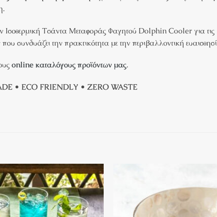
η.
ην Ισοθερμική Τσάντα Μεταφοράς Φαγητού Dolphin Cooler για τις 
 που συνδυάζει την πρακτικότητα με την περιβαλλοντική ευαισθησί
τους
online καταλόγους προϊόντων μας
.
E • ECO FRIENDLY • ZERO WASTE
Πρόσθήκη
στην λίστα
επιθυμιών