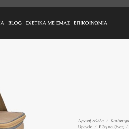
ΜΑ
BLOG
ΣΧΕΤΙΚΑ ΜΕ ΕΜΑΣ
ΕΠΙΚΟΙΝΩΝΙΑ
Πρόσθήκη
στην
λίστα
επιθυμιών
Αρχική σελίδα
/
Κατάστημα
Upcycle
/
Είδη κουζίνας
/