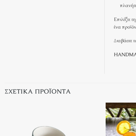
πλανήτ
Επιλέξτε τ
ένα προϊόν
Διαβάστε 
HANDMAD
ΣΧΕΤΙΚΆ ΠΡΟΪΌΝΤΑ
Πρόσθήκη
στην λίστα
επιθυμιών