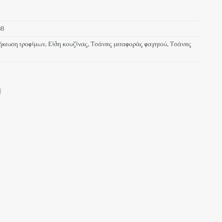
08
ήκευση τροφίμων
,
Είδη κουζίνας
,
Τσάντες μεταφοράς φαγητού
,
Τσάντες