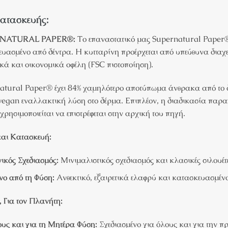
ατασκευής:
NATURAL PAPER®:
Το επαναστατικό μας Supernatural Paper® ε
υασμένο από δέντρα. Η κυτταρίνη προέρχεται από υπεύθυνα διαχ
κά και οικονομικά οφέλη (FSC πιστοποίηση).
atural Paper® έχει 84% χαμηλότερο αποτύπωμα άνθρακα από το δέ
 vegan εναλλακτική λύση στο δέρμα. Επιπλέον, η διαδικασία παραγω
χρησιμοποιείται να επιστρέφεται στην αρχική του πηγή.
και Κατασκευή:
ικός Σχεδιασμός:
Μινιμαλιστικός σχεδιασμός και κλασικές σιλουέτ
νο από τη Φύση:
Ανθεκτικό, εξαιρετικά ελαφρύ και κατασκευασμέν
 Για τον Πλανήτη:
υς και για τη Μητέρα Φύση:
Σχεδιασμένο για όλους και για την π