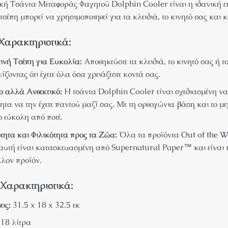
κή Τσάντα Μεταφοράς Φαγητού Dolphin Cooler είναι η ιδανική επι
τσέπη μπορεί να χρησιμοποιηθεί για τα κλειδιά, το κινητό σας και 
Χαρακτηριστικά:
ινή Τσέπη για Ευκολία:
Αποθηκεύστε τα κλειδιά, το κινητό σας ή τ
ίζοντας ότι έχετε όλα όσα χρειάζεστε κοντά σας.
ο αλλά Ανθεκτικό:
Η τσάντα Dolphin Cooler είναι σχεδιασμένη να 
ητα να την έχετε παντού μαζί σας. Με τη ορθογώνια βάση και το 
ιο εύκολη από ποτέ.
τητα και Φιλικότητα προς τα Ζώα:
Όλα τα προϊόντα
Out of the 
αυτή είναι κατασκευασμένη από Supernatural Paper™ και είναι π
λον προϊόν.
 Χαρακτηριστικά:
εις:
31.5 x 18 x 32.5 εκ
18 λίτρα