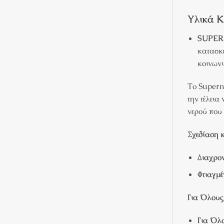
Υλικά Κ
SUPER
κατασκε
κοινωνι
Το Supern
την τέλεια
νερού που 
Σχεδίαση 
Διαχρον
Φτιαγμέ
Για Όλους,
Για Όλο