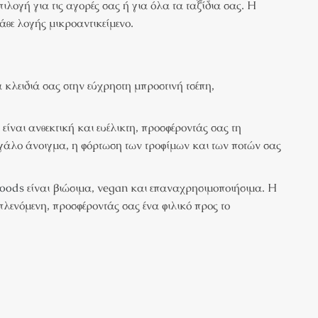
λογή για τις αγορές σας ή για όλα τα ταξίδια σας. Η
κάθε λογής μικροαντικείμενο.
α κλειδιά σας στην εύχρηστη μπροστινή τσέπη,
είναι ανθεκτική και ευέλικτη, προσφέροντάς σας τη
μεγάλο άνοιγμα, η φόρτωση των τροφίμων και των ποτών σας
Woods
είναι βιώσιμα, vegan και επαναχρησιμοποιήσιμα. Η
λενόμενη, προσφέροντάς σας ένα φιλικό προς το