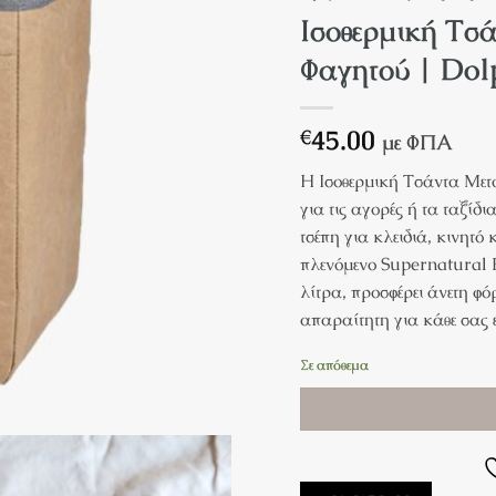
Ισοθερμική Τσ
Φαγητού | Dol
45.00
€
με ΦΠΑ
Η Ισοθερμική Τσάντα Μετ
για τις αγορές ή τα ταξίδ
τσέπη για κλειδιά, κινητό
πλενόμενο Supernatural P
λίτρα, προσφέρει άνετη φ
απαραίτητη για κάθε σας 
Σε απόθεμα