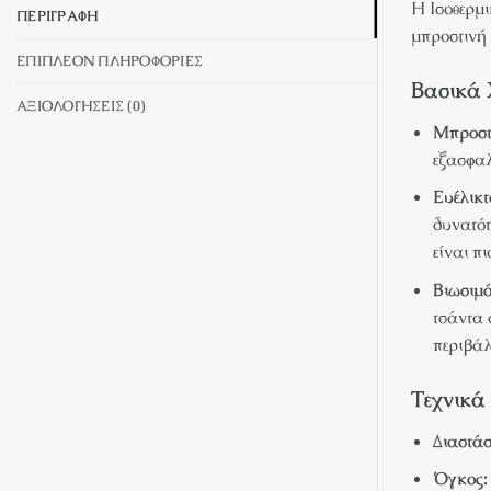
Η Ισοθερμι
ΠΕΡΙΓΡΑΦΉ
μπροστινή 
ΕΠΙΠΛΈΟΝ ΠΛΗΡΟΦΟΡΊΕΣ
Βασικά 
ΑΞΙΟΛΟΓΉΣΕΙΣ (0)
Μπροστ
εξασφαλ
Ευέλικτ
δυνατότ
είναι π
Βιωσιμό
τσάντα 
περιβάλ
Τεχνικά
Διαστάσ
Όγκος: