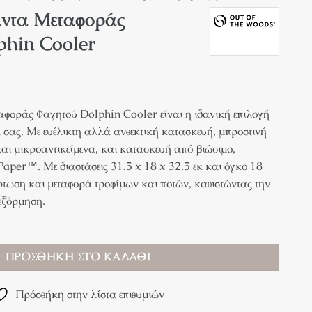
άντα Μεταφοράς
phin Cooler
αφοράς Φαγητού Dolphin Cooler είναι η ιδανική επιλογή
ια σας. Με ευέλικτη αλλά ανθεκτική κατασκευή, μπροστινή
 και μικροαντικείμενα, και κατασκευή από βιώσιμο,
aper™. Με διαστάσεις 31.5 x 18 x 32.5 εκ και όγκο 18
όρτωση και μεταφορά τροφίμων και ποτών, καθιστώντας την
εξόρμηση.
ΠΡΟΣΘΉΚΗ ΣΤΟ ΚΑΛΆΘΙ
Πρόσθήκη στην λίστα επιθυμιών