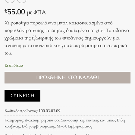
55.00
€
με ΦΠΑ
Χειροποίητο πορσελάνινο μπολ κατασκευασμένο από
πορσελάνη άριστης ποιότητας δουλεμένο στο χέρι. Τα υδάτινα
χρώματα της εξωτερικής του επιφάνειας δημιουργούν μια
αντίθεση με το υπνωτικό και γυαλιστερό μαύρο στο εσωτερικό
του.
Σε απόθεμα
ΠΡΟΣΘΉΚΗ ΣΤΟ ΚΑΛΆΘΙ
ΣΎΓΚΡΙΣΗ
Κωδικός προϊόντος:
100.03.03.09
Κατηγορίες:
Διακόσμηση σπιτιού
,
Διακοσμητικές πιατέλες και μπολ
,
Είδη
κουζίνας
,
Είδη σερβιρίσματος
,
Μπoλ Σερβιρίσματος