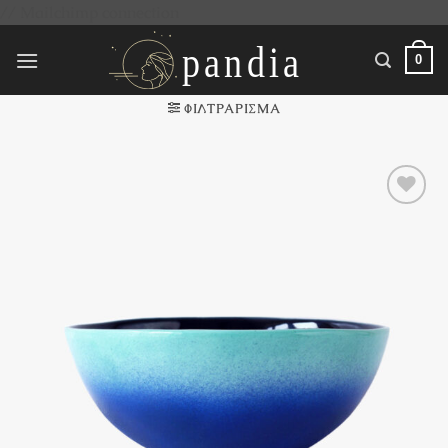
Μετάβαση
// Mailchimp connection
στο
περιεχόμενο
0
ΦΙΛΤΡΆΡΙΣΜΑ