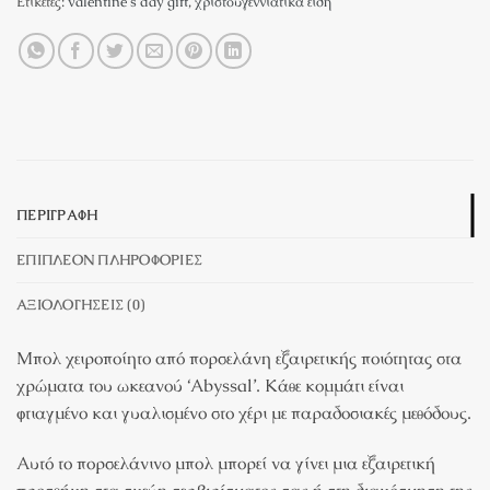
Ετικέτες:
valentine's day gift
,
χριστουγεννιάτικα είδη
ΠΕΡΙΓΡΑΦΉ
ΕΠΙΠΛΈΟΝ ΠΛΗΡΟΦΟΡΊΕΣ
ΑΞΙΟΛΟΓΉΣΕΙΣ (0)
Μπολ χειροποίητο από πορσελάνη εξαιρετικής ποιότητας στα
χρώματα του ωκεανού ‘Abyssal’. Κάθε κομμάτι είναι
φτιαγμένο και γυαλισμένο στο χέρι με παραδοσιακές μεθόδους.
Αυτό το πορσελάνινο μπολ μπορεί να γίνει μια εξαιρετική