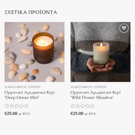
ΣΧΕΤΙΚΆ ΠΡΟΪΌΝΤΑ
ΔΙΑΚΌΣΜΗΣΗ ΣΠΙΤΙΟΎ
ΔΙΑΚΌΣΜΗΣΗ ΣΠΙΤΙΟΎ
Οργανικό Αρωματικό Κερί
Οργανικό Αρωματικό Κερί
‘Deep Ocean Mist’
‘Wild Flower Meadow’
Βαθμολογήθηκε
€
25.00
Βαθμολογήθηκε
€
25.00
με ΦΠΑ
με ΦΠΑ
με
με
0
0
από
από
5
5