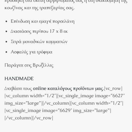
προσθήκη στα σκεύη σερβιρίσματος σας ή στη διακόσμηση της
κουζίνας και της τραπεζαρίας σας.
Επένδυση και εμαγιέ πορσελάνη
Διαστάσεις περίπου 17 x 8 εκ
Σειρά μοναδικών κομματιών
Ασφαλές για τρόφιμα
Παράγετε στις Βρυξέλλες
HANDMADE
Διαβάστε τους
online καταλόγους προϊόντων μας
.[vc_row]
[vc_column width=”1/2″][vc_single_image image=”6627″
img_size=”large”][/vc_column][vc_column width=”1/2″]
[vc_single_image image=”6629″ img_size=”large”]
[/vc_column][/vc_row]