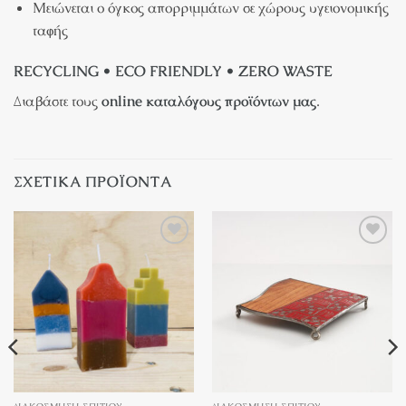
Μειώνεται ο όγκος απορριμμάτων σε χώρους υγειονομικής
ταφής
RECYCLING • ECO FRIENDLY • ZERO WASTE
Διαβάστε τους
online καταλόγους προϊόντων μας
.
ΣΧΕΤΙΚΆ ΠΡΟΪΌΝΤΑ
Πρόσθήκη
Πρόσθήκη
στην λίστα
στην λίστα
επιθυμιών
επιθυμιών