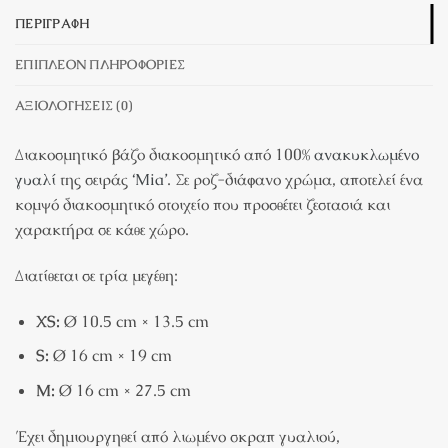
ΠΕΡΙΓΡΑΦΉ
ΕΠΙΠΛΈΟΝ ΠΛΗΡΟΦΟΡΊΕΣ
ΑΞΙΟΛΟΓΉΣΕΙΣ (0)
Διακοσμητικό βάζο διακοσμητικό από 100%
ανακυκλωμένο
γυαλί
της σειράς
‘Mia’
. Σε ροζ-διάφανο χρώμα, αποτελεί ένα
κομψό διακοσμητικό στοιχείο που προσθέτει ζεστασιά και
χαρακτήρα σε κάθε χώρο.
Διατίθεται σε τρία μεγέθη:
XS:
Ø 10.5 cm × 13.5 cm
S:
Ø 16 cm × 19 cm
M:
Ø 16 cm × 27.5 cm
Έχει δημιουργηθεί από λιωμένο σκραπ γυαλιού,