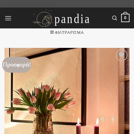
Μετάβαση
// Mailchimp connection
στο
περιεχόμενο
0
ΦΙΛΤΡΆΡΙΣΜΑ
Προσφορά!
Πρόσθήκη
στην
λίστα
επιθυμιών