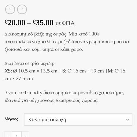
Price
20.00
–
35.00
€
€
με ΦΠΑ
range:
Διακοσμητικό βάζο της σειράς ‘Mia’ από 100%
€20.00
ανακυκλωμένο γυαλί, σε ροζ-διάφανο χρώμα που προσθέτει
through
ζεστασιά και κομψότητα σε κάθε χώρο.
€35.00
Διατίθεται σε τρία μεγέθη:
XS:
Ø 10.5 cm × 13.5 cm |
S:
Ø 16 cm × 19 cm |
M:
Ø 16
cm × 27.5 cm
Ένα eco-friendly διακοσμητικό με μοναδικό χαρακτήρα,
ιδανικό για σύγχρονους εσωτερικούς χώρους.
Μέγεθος
Διακοσμητικό Βάζο από Ανακυκλωμένο Γυαλί 'Mia' ποσότητα