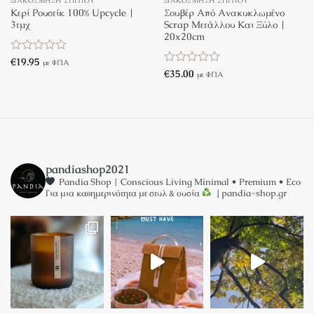
ΔΙΑΚΌΣΜΗΣΗ ΣΠΙΤΙΟΎ
ΔΙΑΚΌΣΜΗΣΗ ΣΠΙΤΙΟΎ
Κερί Ρουστίκ 100% Upcycle |
Σουβέρ Από Ανακυκλωμένο
3τμχ
Scrap Μετάλλου Και Ξύλο |
20x20cm
Βαθμολογήθηκε
€
19.95
με ΦΠΑ
με
Βαθμολογήθηκε
€
35.00
με ΦΠΑ
0
με
από
0
5
από
5
pandiashop2021
Pandia Shop | Conscious Living
Minimal • Premium • Eco
Για μια καθημερινότητα με στυλ & ουσία
↓ pandia-shop.gr