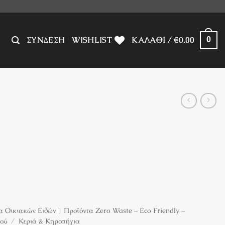
ΣΎΝΔΕΣΗ
WISHLIST
ΚΑΛΆΘΙ /
€
0.00
0
 Οικιακών Ειδών | Προϊόντα Zero Waste – Eco Friendly –
ιού
/
Κεριά & Κηροπήγια