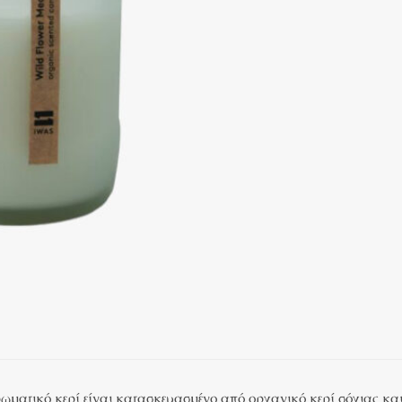
ωματικό κερί είναι κατασκευασμένο από οργανικό κερί σόγιας και π